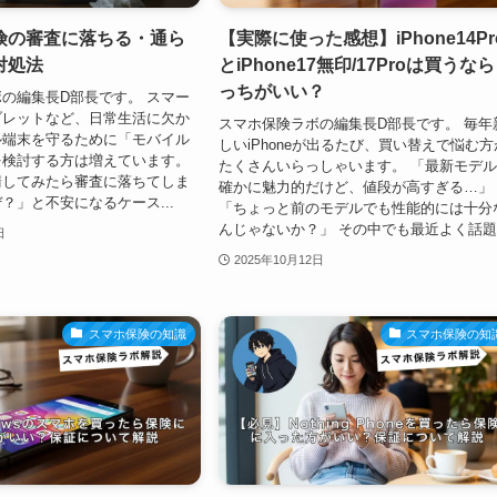
険の審査に落ちる・通ら
【実際に使った感想】iPhone14Pr
対処法
とiPhone17無印/17Proは買うな
っちがいい？
の編集長D部長です。 スマー
ブレットなど、日常生活に欠か
スマホ保険ラボの編集長D部長です。 毎年
ル端末を守るために「モバイル
しいiPhoneが出るたび、買い替えで悩む方
を検討する方は増えています。
たくさんいらっしゃいます。 「最新モデ
請してみたら審査に落ちてしま
確かに魅力的だけど、値段が高すぎる…」
？」と不安になるケース...
「ちょっと前のモデルでも性能的には十分
んじゃないか？」 その中でも最近よく話題.
日
2025年10月12日
スマホ保険の知識
スマホ保険の知