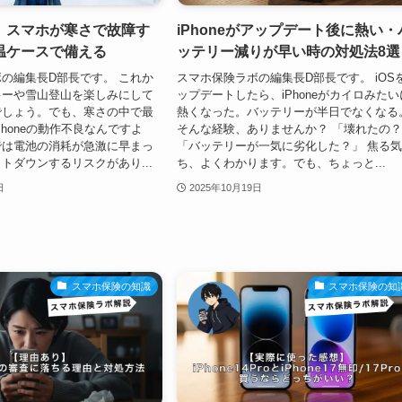
】スマホが寒さで故障す
iPhoneがアップデート後に熱い・
温ケースで備える
ッテリー減りが早い時の対処法8選
の編集長D部長です。 これか
スマホ保険ラボの編集長D部長です。 iOS
キーや雪山登山を楽しみにして
ップデートしたら、iPhoneがカイロみたい
でしょう。でも、寒さの中で最
熱くなった。バッテリーが半日でなくなる
Phoneの動作不良なんですよ
そんな経験、ありませんか？ 「壊れたの
では電池の消耗が急激に早まっ
「バッテリーが一気に劣化した？」 焦る
トダウンするリスクがあり...
ち、よくわかります。でも、ちょっと...
日
2025年10月19日
スマホ保険の知識
スマホ保険の知