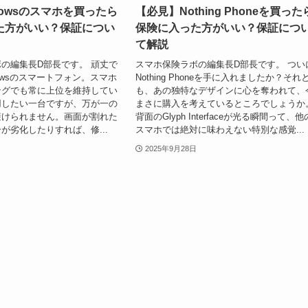
rowsのスマホを買ったら
【必見】Nothing Phoneを買った
た方がいい？保証につい
保険に入った方がいい？保証につ
て解説
の編集長D部長です。 頑丈で
スマホ保険ラボの編集長D部長です。 つい
rowsのスマートフォン。スマホ
Nothing Phoneを手に入れましたか？それ
ングでも常に上位を維持してい
も、あの独特なデザインに心を奪われて、
用したい一台ですが、万が一の
まさに購入を考えているところでしょうか
避けられません。画面が割れた
背面のGlyph Interfaceが光る瞬間って、他
が劣化したりすれば、修...
スマホでは絶対に味わえない特別な感覚...
2025年9月28日