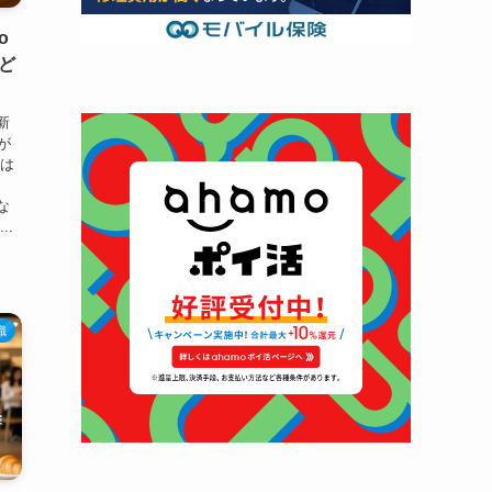
o
らど
新
が
ルは
な
..
識