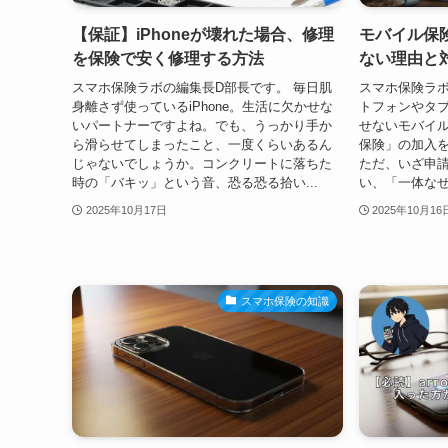
【保証】iPhoneが壊れた場合、修理
モバイル保
を保険で安く修理する方法
ない理由と
スマホ保険ラボの編集長D部長です。 毎日肌
スマホ保険ラボ
身離さず使っているiPhone。生活に欠かせな
トフォンやタ
いパートナーですよね。でも、うっかり手か
せないモバイ
ら滑らせてしまったこと、一度くらいあるん
保険」の加入
じゃないでしょうか。コンクリートに落ちた
ただ、いざ申
時の「バキッ」という音、恐る恐る拾い...
い、「一体なぜ
2025年10月17日
2025年10月16
スマホ保険の知識