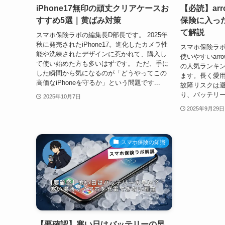
iPhone17無印の頑丈クリアケースお
【必読】ar
すすめ5選｜黄ばみ対策
保険に入っ
て解説
スマホ保険ラボの編集長D部長です。 2025年
秋に発売されたiPhone17。進化したカメラ性
スマホ保険ラボ
能や洗練されたデザインに惹かれて、購入し
使いやすいar
て使い始めた方も多いはずです。 ただ、手に
の人気ランキ
した瞬間から気になるのが「どうやってこの
ます。長く愛
高価なiPhoneを守るか」という問題です...
故障リスクは
り、バッテリー
2025年10月7日
2025年9月29日
スマホ保険の知識
【要確認】寒い日はバッテリーの早