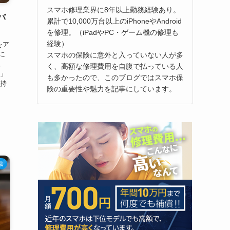
スマホ修理業界に8年以上勤務経験あり。
バ
累計で10,000万台以上のiPhoneやAndroid
を修理。（iPadやPC・ゲーム機の修理も
経験）
をア
に
スマホの保険に意外と入っていない人が多
。
く、高額な修理費用を自腹で払っている人
？」
も多かったので、このブログではスマホ保
気持
険の重要性や魅力を記事にしています。
識