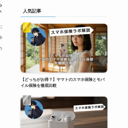
ら
人気記事
い
に
と
今
。
の
【どっちがお得？】ヤマトのスマホ保険とモバ
イル保険を徹底比較