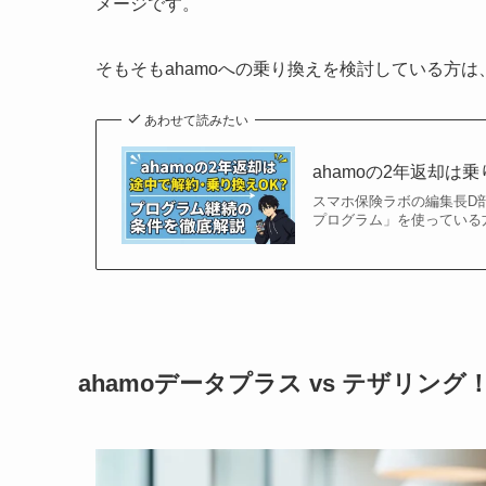
メージです。
そもそもahamoへの乗り換えを検討している方
あわせて読みたい
ahamoの2年返却は
スマホ保険ラボの編集長D部長
プログラム」を使っている方
ahamoデータプラス vs テザリン