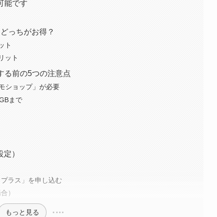
可能です
グ！どっちがお得？
ット
リット
約する前の5つの注意点
コモショップ」が必要
GBまで
設定）
ータプラス」を申し込む
場合）
もっと見る