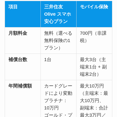
項目
三井住友
モバイル保険
Olive スマホ
安心プラン
月額料金
無料（選べる
700円（非課
無料保険の1
税）
プラン）
補償台数
1台
最大3台（主
端末1台 + 副
端末2台）
年間補償額
カードグレー
最大10万円
ドにより変動
（主端末：最
プラチナ：
大10万円、
10万円
副端末：合計
ゴールド・プ
最大3万円／