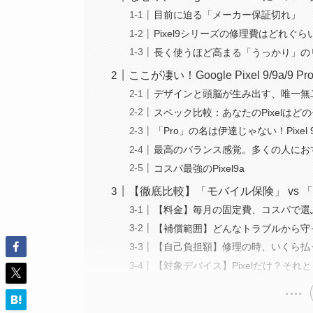
目前に迫る「メーカー保証切れ」
Pixel9シリーズの修理費はどれぐら
長く使うほど高まる「うっかり」の
ここが凄い！Google Pixel 9/9a/9
デザインと頭脳が生み出す、唯一無
スペック比較：あなたのPixelはど
「Pro」の名は伊達じゃない！Pixel 
最高のバランス感覚。多くの人におすす
コスパ最強のPixel9a
【徹底比較】「モバイル保険」 vs 「Goo
【料金】毎月の固定費、コスパで選
【補償範囲】どんなトラブルから守
【自己負担額】修理の時、いくら払
【対象デバイス】Pixelだけ？それ