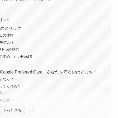
い
リスク
 Proのスペック
二の体験
のモデル？
9 Proの魅力
めしたいPixel 9
gle Preferred Care」あなたを守るのはどっち？
ぶなら？
ってくれる？
う？
とも全部？
もっと見る