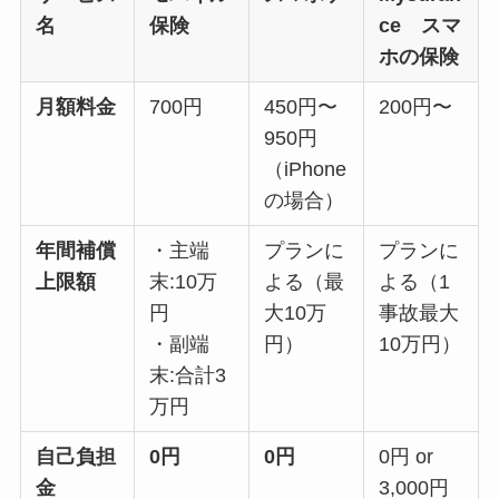
名
保険
ce
スマ
ホの保険
月額料金
700円
450円〜
200円〜
950円
（iPhone
の場合）
年間補償
・主端
プランに
プランに
上限額
末:10万
よる（最
よる（1
円
大10万
事故最大
・副端
円）
10万円）
末:合計3
万円
自己負担
0円
0円
0円 or
金
3,000円