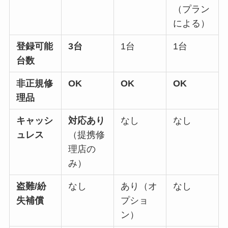
（プラン
による）
登録可能
3台
1台
1台
台数
非正規修
OK
OK
OK
理品
キャッシ
対応あり
なし
なし
ュレス
（提携修
理店の
み）
盗難/紛
なし
あり（オ
なし
失補償
プショ
ン）